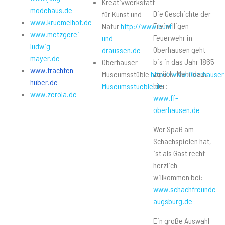
Kreativwerkstatt
modehaus.de
Die Geschichte der
für Kunst und
www.kruemelhof.de
Freiwilligen
Natur
http://www.bunt-
www.metzgerei-
Feuerwehr in
und-
ludwig-
Oberhausen geht
draussen.de
mayer.de
bis in das Jahr 1865
Oberhauser
www.trachten-
zurück. Mehr dazu
Museumsstüble
http://www.Oberhauser
huber.de
hier:
Museumsstueble.de
www.zerola.de
www.ff-
oberhausen.de
Wer Spaß am
Schachspielen hat,
ist als Gast recht
herzlich
willkommen bei:
www.schachfreunde-
augsburg.de
Ein große Auswahl