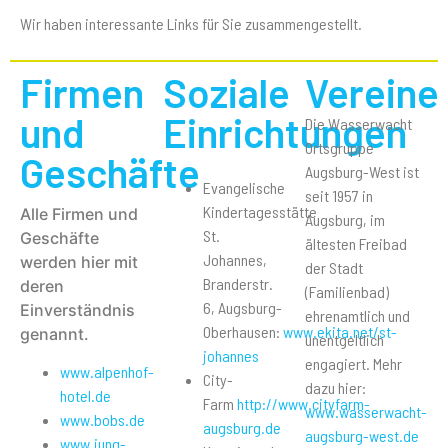
Wir haben interessante Links für Sie zusammengestellt.
Firmen
Soziale
Vereine
und
Einrichtungen
Die Wasserwacht
Ortsgruppe
Geschäfte
Augsburg-West ist
Evangelische
seit 1957 in
Kindertagesstätte
Alle Firmen und
Augsburg, im
St.
Geschäfte
ältesten Freibad
Johannes,
werden hier mit
der Stadt
Branderstr.
deren
(Familienbad)
6, Augsburg-
Einverständnis
ehrenamtlich und
Oberhausen:
www.ekita.net/st-
genannt.
unentgeltlich
johannes
engagiert. Mehr
www.alpenhof-
City-
dazu hier:
hotel.de
Farm
http://www.cityfarm-
www.wasserwacht-
www.bobs.de
augsburg.de
augsburg-west.de
www.jung-