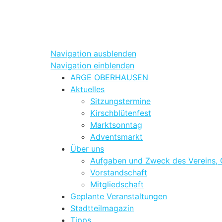
Events 2019
AKTUELLES
VEREIN
STADTTEIL
Navigation ausblenden
Navigation einblenden
ARGE OBERHAUSEN
Aktuelles
Sitzungstermine
Kirschblütenfest
Marktsonntag
Adventsmarkt
Über uns
Aufgaben und Zweck des Vereins, 
Vorstandschaft
Mitgliedschaft
Geplante Veranstaltungen
Stadtteilmagazin
Tipps